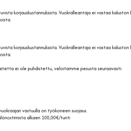
vista korjauskustannuksista. Vuokralleantaja ei vastaa kaluston 
oista.
vista korjauskustannuksista. Vuokralleantaja ei vastaa kaluston 
oista.
laitetta ei ole puhdistettu, veloitamme pesusta seuraavasti:
vuokraajan vastuulla on työkoneen suojaus.
ilönostimista alkaen 100,00€/tunti