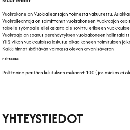
Muut ehdot
Vuokrakone on Vuokralleantajan toimesta vakuutettu. Asiakk
Vuokralleantaja on toimittanut vuokrakoneen Vuokraajan osoit
toiselle työmaalle ellei asiasta ole sovittu erikseen vuokrauks
Vuokraaja on saanut perehdytyksen vuokrakoneen hallintalaitteis
Yli 2 viikon vuokrauksissa laskutus alkaa koneen toimituksen jälk
Kaikki hinnat sisältävän voimassa olevan arvonlisäveron.
Polttoaine
Polttoaine peritään kulutuksen mukaan+ 10€ ( jos asiakas ei ole
YHTEYSTIEDOT