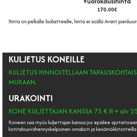
Vuorokausihinta
170.00€
Hinta on pelkälle lisälaitteelle, hinta ei sisällä Avant pienku
KULJETUS KONEILLE
KULJETUS HINNOITELLAAN TAPAUSKOHTAI
MUKAAN.
URAKOINTI
KONE KULJETTAJAN KANSSA 75 € H + alv 2
Koneen saa myös kuljettajan kanssa jos epäilee ajotaitoaa
kotitalousvähennyskelpoinen omakoti ja kesämökkitonteilla 