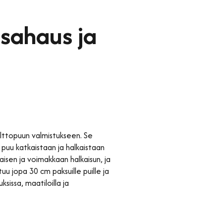
sahaus ja
olttopuun valmistukseen. Se
n puu katkaistaan ja halkaistaan
isen ja voimakkaan halkaisun, ja
uu jopa 30 cm paksuille puille ja
issa, maatiloilla ja