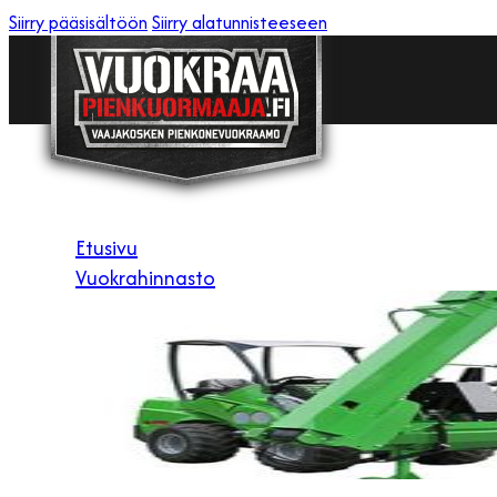
Siirry pääsisältöön
Siirry alatunnisteeseen
Etusivu
Vuokrahinnasto
Yhteystiedot