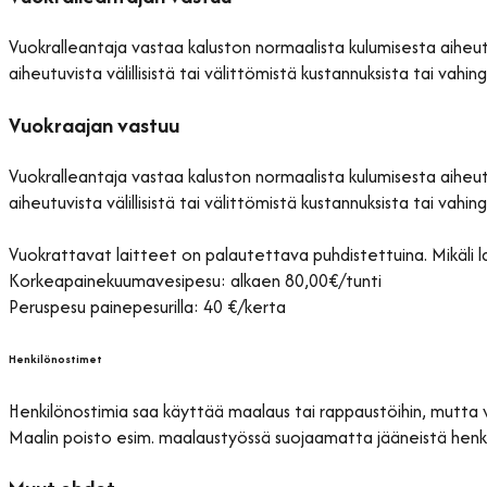
Vuokralleantaja vastaa kaluston normaalista kulumisesta aiheutu
aiheutuvista välillisistä tai välittömistä kustannuksista tai vahing
Vuokraajan vastuu
Vuokralleantaja vastaa kaluston normaalista kulumisesta aiheutu
aiheutuvista välillisistä tai välittömistä kustannuksista tai vahing
Vuokrattavat laitteet on palautettava puhdistettuina. Mikäli 
Korkeapainekuumavesipesu: alkaen 80,00€/tunti
Peruspesu painepesurilla: 40 €/kerta
Henkilönostimet
Henkilönostimia saa käyttää maalaus tai rappaustöihin, mutta 
Maalin poisto esim. maalaustyössä suojaamatta jääneistä henk