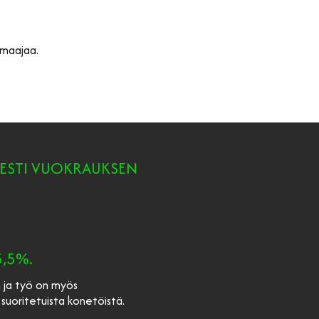
ormaajaa.
SESTI VUOKRAUKSEN
5,5%.
n ja työ on myös
suoritetuista konetöistä.