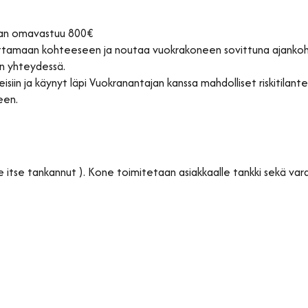
aan omavastuu 800€
tamaan kohteeseen ja noutaa vuokrakoneen sovittuna ajankohtana
en yhteydessä.
iin ja käynyt läpi Vuokranantajan kanssa mahdolliset riskitilante
een.
 itse tankannut ). Kone toimitetaan asiakkaalle tankki sekä vara