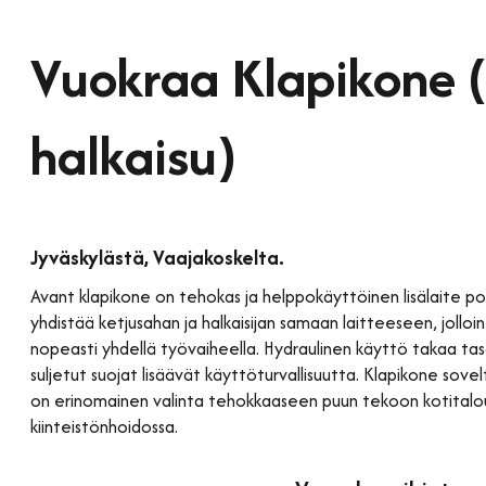
Vuokraa Klapikone (
halkaisu)
Jyväskylästä, Vaajakoskelta.
Avant klapikone on tehokas ja helppokäyttöinen lisälaite p
yhdistää ketjusahan ja halkaisijan samaan laitteeseen, jolloi
nopeasti yhdellä työvaiheella. Hydraulinen käyttö takaa tasa
suljetut suojat lisäävät käyttöturvallisuutta. Klapikone sovelt
on erinomainen valinta tehokkaaseen puun tekoon kotitalouks
kiinteistönhoidossa.