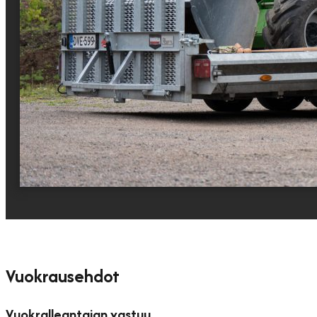
Vuokrausehdot
Vuokralleantajan vastuu