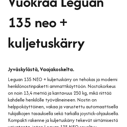
Vuokraa Leguan
135 neo +
kuljetuskärry
Jyväskylästä, Vaajakoskelta.
Leguan 135 NEO + kuljetuskärry on tehokas ja moderni
henkilönostinpaketti ammattikäyttöön. Nostokorkeus
on noin 13,4 metriä ja kantavuus 250 kg, mikä riittää
kahdelle henkilölle työvälineineen. Nostin on
helppokäyttöinen, vakaa ja varustettu automaattisella
tukijalkojen tasauksella sekä tarkalla joystick-ohjauksella.
Kompakti rakenne ja kuljetuskärry tekevät siirtämisestä
vaivatonta, joten Leguan 135 NEO soveltuu