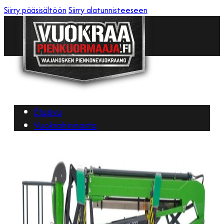
Siirry pääsisältöön
Siirry alatunnisteeseen
Etusivu
Vuokrahinnasto
Yhteystiedot