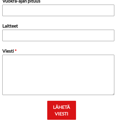
Vuokra-ajan pituus
Laitteet
Viesti
*
LÄHETÄ
VIESTI