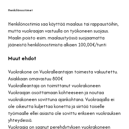
Henkilönostimet
Henkilönostimia saa käyttää maalaus tai rappaustöihin,
mutta vuokraajan vastuulla on työkoneen suojaus.
Maalin poisto esim. maalaustyössä suojaamatta
jääneistä henkilönostimista alkaen 100,00€/tunti
Muut ehdot
Vuokrakone on Vuokralleantajan toimesta vakuutettu.
Asiakkaan omavastuu 800€
Vuokralleantaja on toimittanut vuokrakoneen
Vuokraajan osoittamaan kohteeseen ja noutaa
vuokrakoneen sovittuna ajankohtana. Vuokraajalla ei
ole oikeutta kuljettaa konetta ja siirtää toiselle
työmaalle ellei asiasta ole sovittu erikseen vuokrauksen
yhteydessä.
Vuokraaja on saanut perehdytyksen vuokrakoneen