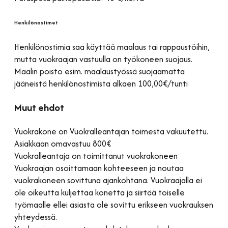
Henkilönostimet
Henkilönostimia saa käyttää maalaus tai rappaustöihin,
mutta vuokraajan vastuulla on työkoneen suojaus.
Maalin poisto esim. maalaustyössä suojaamatta
jääneistä henkilönostimista alkaen 100,00€/tunti
Muut ehdot
Vuokrakone on Vuokralleantajan toimesta vakuutettu.
Asiakkaan omavastuu 800€
Vuokralleantaja on toimittanut vuokrakoneen
Vuokraajan osoittamaan kohteeseen ja noutaa
vuokrakoneen sovittuna ajankohtana. Vuokraajalla ei
ole oikeutta kuljettaa konetta ja siirtää toiselle
työmaalle ellei asiasta ole sovittu erikseen vuokrauksen
yhteydessä.