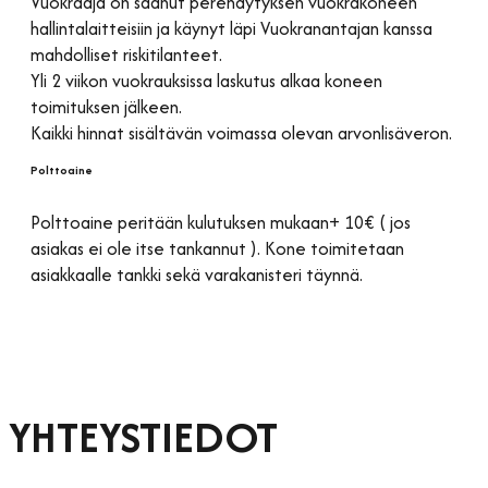
Vuokraaja on saanut perehdytyksen vuokrakoneen
hallintalaitteisiin ja käynyt läpi Vuokranantajan kanssa
mahdolliset riskitilanteet.
Yli 2 viikon vuokrauksissa laskutus alkaa koneen
toimituksen jälkeen.
Kaikki hinnat sisältävän voimassa olevan arvonlisäveron.
Polttoaine
Polttoaine peritään kulutuksen mukaan+ 10€ ( jos
asiakas ei ole itse tankannut ). Kone toimitetaan
asiakkaalle tankki sekä varakanisteri täynnä.
YHTEYSTIEDOT