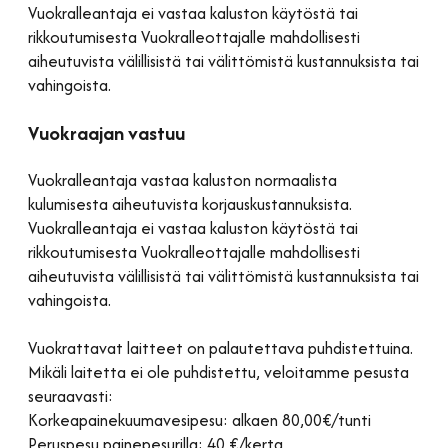
Vuokralleantaja ei vastaa kaluston käytöstä tai
rikkoutumisesta Vuokralleottajalle mahdollisesti
aiheutuvista välillisistä tai välittömistä kustannuksista tai
vahingoista.
Vuokraajan vastuu
Vuokralleantaja vastaa kaluston normaalista
kulumisesta aiheutuvista korjauskustannuksista.
Vuokralleantaja ei vastaa kaluston käytöstä tai
rikkoutumisesta Vuokralleottajalle mahdollisesti
aiheutuvista välillisistä tai välittömistä kustannuksista tai
vahingoista.
Vuokrattavat laitteet on palautettava puhdistettuina.
Mikäli laitetta ei ole puhdistettu, veloitamme pesusta
seuraavasti:
Korkeapainekuumavesipesu: alkaen 80,00€/tunti
Peruspesu painepesurilla: 40 €/kerta