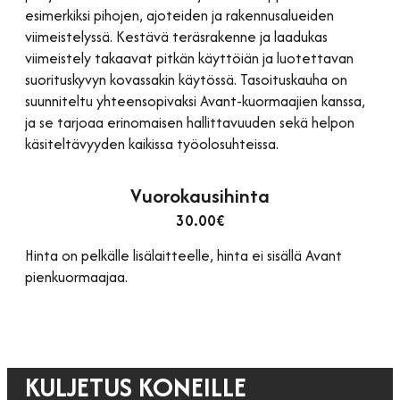
esimerkiksi pihojen, ajoteiden ja rakennusalueiden
viimeistelyssä. Kestävä teräsrakenne ja laadukas
viimeistely takaavat pitkän käyttöiän ja luotettavan
suorituskyvyn kovassakin käytössä. Tasoituskauha on
suunniteltu yhteensopivaksi Avant-kuormaajien kanssa,
ja se tarjoaa erinomaisen hallittavuuden sekä helpon
käsiteltävyyden kaikissa työolosuhteissa.
Vuorokausihinta
30.00€
Hinta on pelkälle lisälaitteelle, hinta ei sisällä Avant
pienkuormaajaa.
KULJETUS KONEILLE