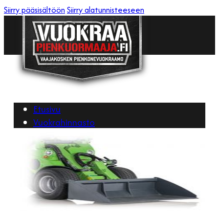
Siirry pääsisältöön
Siirry alatunnisteeseen
Etusivu
Vuokrahinnasto
Yhteystiedot